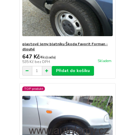
plastové lemy blatníku Škoda Favorit Forman -
dlouhé
647 Kč
/
4ks(sada)
Skladem
535 Kč
bez DPH
Přidat do košíku
TOP produkt