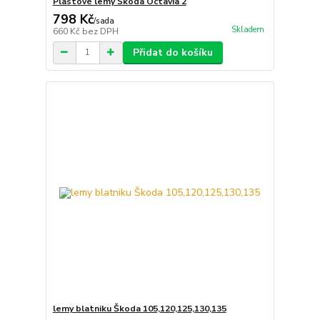
Plastové lemy Škoda Octavia 2
798 Kč
/
sada
Skladem
660 Kč
bez DPH
Přidat do košíku
lemy blatniku Škoda 105,120,125,130,135