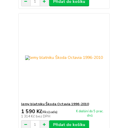
Přidat do košíku
lemy blatniku Škoda Octavia 1996-2010
1 590 Kč
K dodání do 5 prac.
/
4ks(sada)
dnů
1 314 Kč
bez DPH
Přidat do košíku