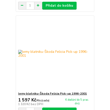
Přidat do košíku
lemy blatniku-Škoda Felicia Pick-up 1996-2001
1 597 Kč
K dodání do 5 prac.
/
4ks(sada)
dnů
1 320 Kč
bez DPH