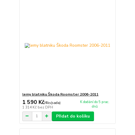
lemy blatniku Škoda Roomster 2006-2011
1 590 Kč
K dodání do 5 prac.
/
4ks(sada)
dnů
1 314 Kč
bez DPH
Přidat do košíku