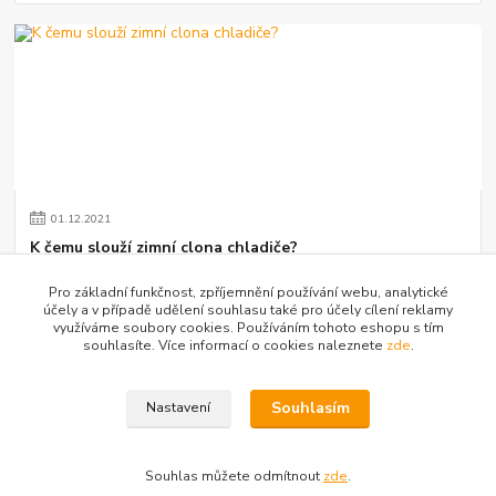
01
.
12
.
2021
K čemu slouží zimní clona chladiče?
Setkáváme se s dotazem ze strany zákazníků, k čemu vlastně zimní
Pro základní funkčnost, zpříjemnění používání webu, analytické
clona na vozidlu slouží. Jistě si vzpomínáte, jak se kdysi za masky
účely a v případě udělení souhlasu také pro účely cílení reklamy
dávaly staré kart...
číst celé
využíváme soubory cookies. Používáním tohoto eshopu s tím
souhlasíte. Více informací o cookies naleznete
zde
.
Zobrazit všechny články
Souhlasím
Nastavení
Souhlas můžete odmítnout
zde
.
Vytvořeno na
Eshop-rychle.cz