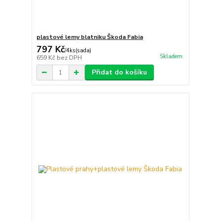
plastové lemy blatniku Škoda Fabia
797 Kč
/
4ks(sada)
Skladem
659 Kč
bez DPH
Přidat do košíku