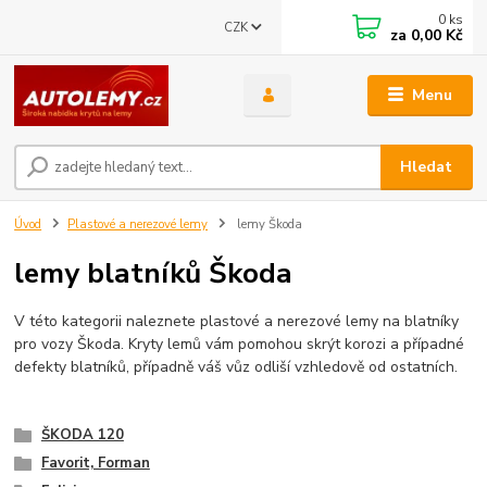
0
ks
CZK
za
0,00 Kč
Menu
Hledat
Úvod
Plastové a nerezové lemy
lemy Škoda
lemy blatníků Škoda
V této kategorii naleznete plastové a nerezové lemy na blatníky
pro vozy Škoda. Kryty lemů vám pomohou skrýt korozi a případné
defekty blatníků, případně váš vůz odliší vzhledově od ostatních.
ŠKODA 120
Favorit, Forman