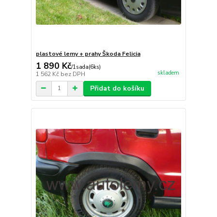
plastové lemy + prahy Škoda Felicia
1 890 Kč
/
1sada(6ks)
skladem
1 562 Kč
bez DPH
Přidat do košíku