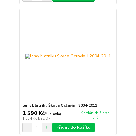
lemy blatniku Škoda Octavia II 2004-2011
1 590 Kč
K dodání do 5 prac.
/
4ks(sada)
dnů
1 314 Kč
bez DPH
Přidat do košíku