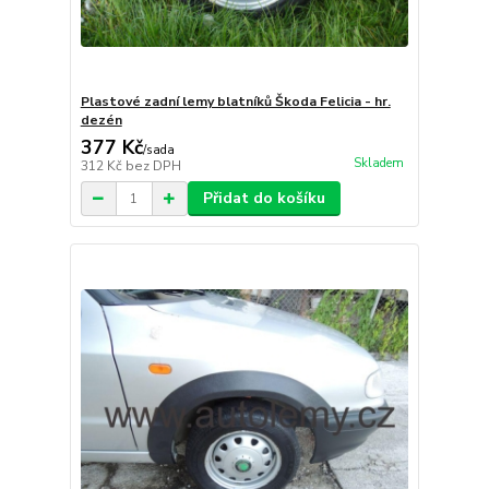
Plastové zadní lemy blatníků Škoda Felicia - hr.
dezén
377 Kč
/
sada
Skladem
312 Kč
bez DPH
Přidat do košíku