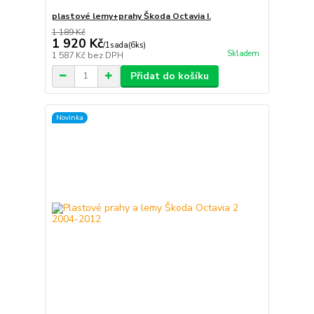
plastové lemy+prahy Škoda Octavia I.
1 189 Kč
1 920 Kč
/
1sada(6ks)
Skladem
1 587 Kč
bez DPH
Přidat do košíku
Novinka