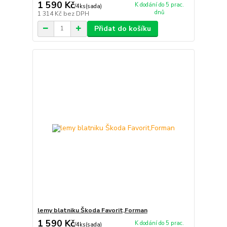
1 590 Kč
K dodání do 5 prac.
/
4ks(sada)
dnů
1 314 Kč
bez DPH
Přidat do košíku
lemy blatniku Škoda Favorit,Forman
1 590 Kč
K dodání do 5 prac.
/
4ks(sada)