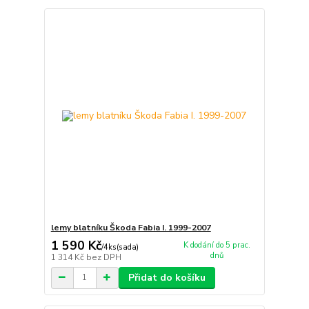
lemy blatníku Škoda Fabia I. 1999-2007
1 590 Kč
K dodání do 5 prac.
/
4ks(sada)
dnů
1 314 Kč
bez DPH
Přidat do košíku