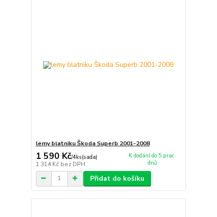
lemy blatniku Škoda Superb 2001-2008
1 590 Kč
K dodání do 5 prac.
/
4ks(sada)
dnů
1 314 Kč
bez DPH
Přidat do košíku