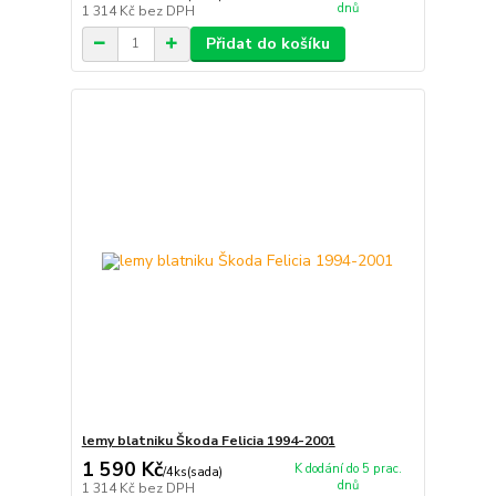
dnů
1 314 Kč
bez DPH
Přidat do košíku
lemy blatniku Škoda Felicia 1994-2001
1 590 Kč
K dodání do 5 prac.
/
4ks(sada)
dnů
1 314 Kč
bez DPH