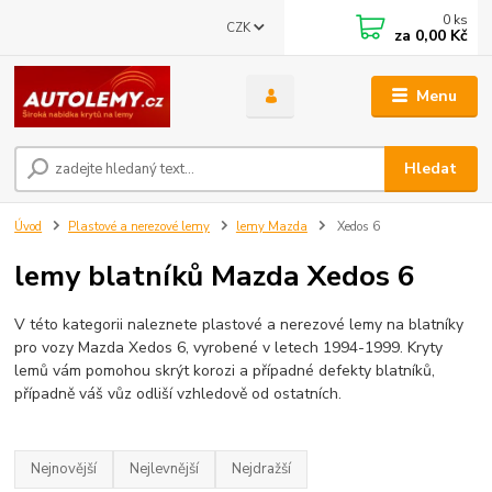
0
ks
CZK
za
0,00 Kč
Menu
Hledat
Úvod
Plastové a nerezové lemy
lemy Mazda
Xedos 6
lemy blatníků Mazda Xedos 6
V této kategorii naleznete plastové a nerezové lemy na blatníky
pro vozy Mazda Xedos 6, vyrobené v letech 1994-1999. Kryty
lemů vám pomohou skrýt korozi a případné defekty blatníků,
případně váš vůz odliší vzhledově od ostatních.
Nejnovější
Nejlevnější
Nejdražší