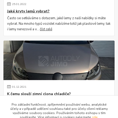
25
.
01
.
2022
Jaké kryty lemů vybrat?
Často se setkáváme s dotazem, jaké lemy z naší nabídky si máte
vybrat. Na mnoho typů vozidel nabízíme totiž jak plastové lemy, tak
i lemy nerezové a v...
číst celé
01
.
12
.
2021
K čemu slouží zimní clona chladiče?
Setkáváme se s dotazem ze strany zákazníků, k čemu vlastně zimní
Pro základní funkčnost, zpříjemnění používání webu, analytické
clona na vozidlu slouží. Jistě si vzpomínáte, jak se kdysi za masky
účely a v případě udělení souhlasu také pro účely cílení reklamy
dávaly staré kart...
číst celé
využíváme soubory cookies. Používáním tohoto eshopu s tím
souhlasíte. Více informací o cookies naleznete
zde
.