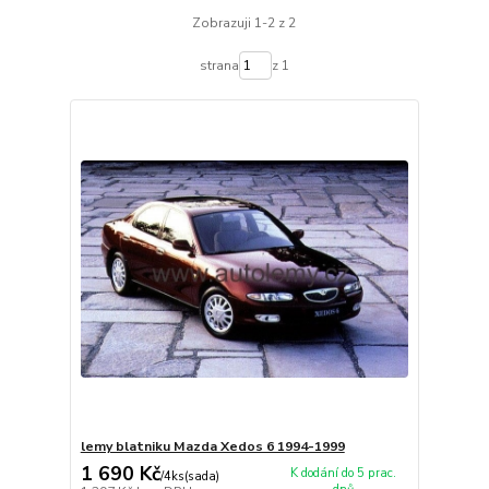
Zobrazuji 1-2 z 2
strana
z 1
lemy blatniku Mazda Xedos 6 1994-1999
1 690 Kč
K dodání do 5 prac.
/
4ks(sada)