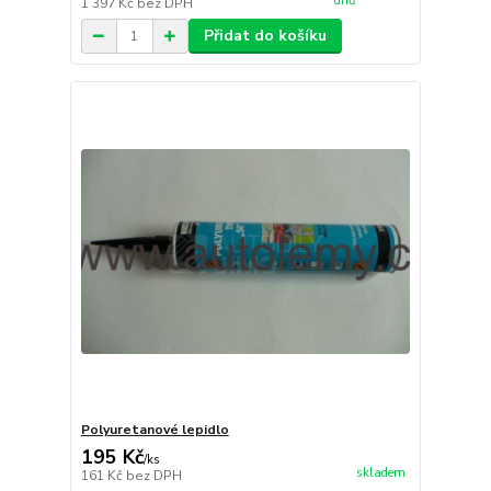
dnů
1 397 Kč
bez DPH
Přidat do košíku
Polyuretanové lepidlo
195 Kč
/
ks
skladem
161 Kč
bez DPH