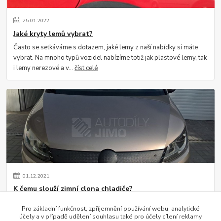
25
.
01
.
2022
Jaké kryty lemů vybrat?
Často se setkáváme s dotazem, jaké lemy z naší nabídky si máte
vybrat. Na mnoho typů vozidel nabízíme totiž jak plastové lemy, tak
i lemy nerezové a v...
číst celé
01
.
12
.
2021
K čemu slouží zimní clona chladiče?
Setkáváme se s dotazem ze strany zákazníků, k čemu vlastně zimní
Pro základní funkčnost, zpříjemnění používání webu, analytické
clona na vozidlu slouží. Jistě si vzpomínáte, jak se kdysi za masky
účely a v případě udělení souhlasu také pro účely cílení reklamy