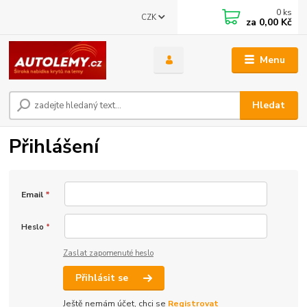
0
ks
CZK
za
0,00 Kč
Menu
Hledat
Přihlášení
Email
*
Heslo
*
Zaslat zapomenuté heslo
Přihlásit se
Ještě nemám účet, chci se
Registrovat