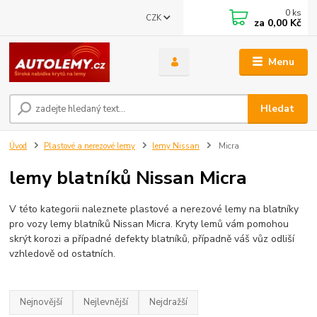
0
ks
CZK
za
0,00 Kč
Menu
Hledat
Úvod
Plastové a nerezové lemy
lemy Nissan
Micra
lemy blatníků Nissan Micra
V této kategorii naleznete plastové a nerezové lemy na blatníky
pro vozy lemy blatníků Nissan Micra. Kryty lemů vám pomohou
skrýt korozi a případné defekty blatníků, případně váš vůz odliší
vzhledově od ostatních.
Nejnovější
Nejlevnější
Nejdražší