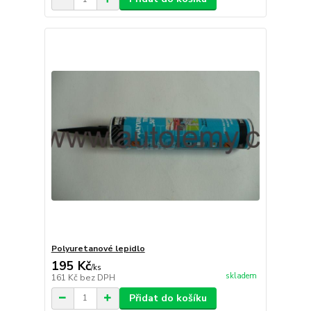
Polyuretanové lepidlo
195 Kč
/
ks
skladem
161 Kč
bez DPH
Přidat do košíku