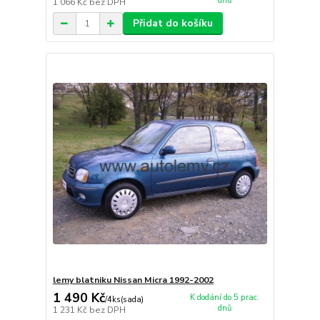
dnů
1 066 Kč
bez DPH
Přidat do košíku
lemy blatniku Nissan Micra 1992-2002
1 490 Kč
K dodání do 5 prac.
/
4ks(sada)
dnů
1 231 Kč
bez DPH