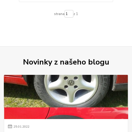
strana
z 1
Novinky z našeho blogu
25
.
01
.
2022