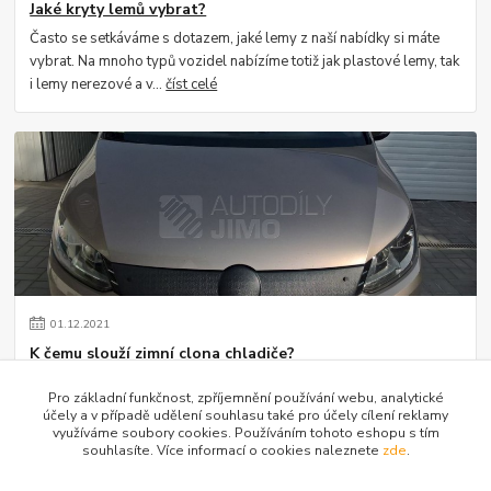
Jaké kryty lemů vybrat?
Často se setkáváme s dotazem, jaké lemy z naší nabídky si máte
vybrat. Na mnoho typů vozidel nabízíme totiž jak plastové lemy, tak
i lemy nerezové a v...
číst celé
01
.
12
.
2021
K čemu slouží zimní clona chladiče?
Setkáváme se s dotazem ze strany zákazníků, k čemu vlastně zimní
Pro základní funkčnost, zpříjemnění používání webu, analytické
clona na vozidlu slouží. Jistě si vzpomínáte, jak se kdysi za masky
účely a v případě udělení souhlasu také pro účely cílení reklamy
dávaly staré kart...
číst celé
využíváme soubory cookies. Používáním tohoto eshopu s tím
souhlasíte. Více informací o cookies naleznete
zde
.