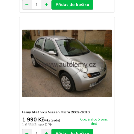
Přidat do košíku
lemy blatniku Nissan Micra 2002-2010
1 990 Kč
K dodání do 5 prac.
/
4ks(sada)
dnů
1 645 Kč
bez DPH
Přidat do košíku