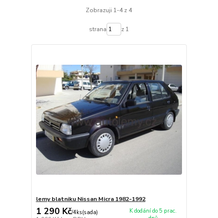
Zobrazuji 1-4 z 4
strana
z 1
lemy blatniku Nissan Micra 1982-1992
1 290 Kč
K dodání do 5 prac.
/
4ks(sada)