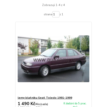
Zobrazuji 1-4 z 4
strana
z 1
lemy blatniku Seat Toledo 1991-1999
1 490 Kč
K dodání do 5 prac.
/
4ks(sada)