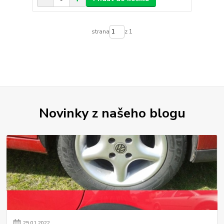
strana
z 1
Novinky z našeho blogu
25
.
01
.
2022