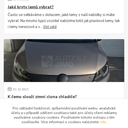
Jaké kryty lemů vybrat?
Často se setkáváme s dotazem, jaké lemy z naší nabídky si máte
vybrat. Na mnoho typů vozidel nabízíme totiž jak plastové lemy, tak
i lemy nerezové a v...
číst celé
01
.
12
.
2021
K čemu slouží zimní clona chladiče?
Setkáváme se s dotazem ze strany zákazníků, k čemu vlastně zimní
Pro základní funkčnost, zpříjemnění používání webu, analytické
clona na vozidlu slouží. Jistě si vzpomínáte, jak se kdysi za masky
účely a v případě udělení souhlasu také pro účely cílení reklamy
dávaly staré kart...
číst celé
využíváme soubory cookies. Používáním tohoto eshopu s tím
souhlasíte. Více informací o cookies naleznete
zde
.