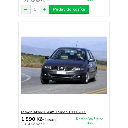
dnů
1 231 Kč
bez DPH
Přidat do košíku
lemy blatniku Seat Toledo 1999-2005
1 590 Kč
K dodání do 5 prac.
/
4ks(sada)
dnů
1 314 Kč
bez DPH