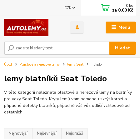
0
ks
CZK
za
0,00 Kč
Menu
Hledat
Úvod
Plastové a nerezové lemy
lemy Seat
Toledo
lemy blatníků Seat Toledo
V této kategorii naleznete plastové a nerezové lemy na blatníky
pro vozy Seat Toledo. Kryty lemů vám pomohou skrýt korozi a
případné defekty blatníků, případně váš vůz odliší vzhledově od
ostatních.
Nejnovější
Nejlevnější
Nejdražší