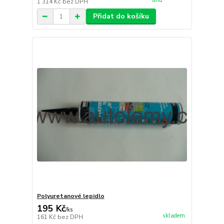
dnů
1 314 Kč
bez DPH
Přidat do košíku
Polyuretanové lepidlo
195 Kč
/
ks
skladem
161 Kč
bez DPH