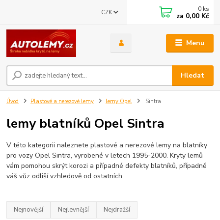
0
ks
CZK
za
0,00 Kč
Menu
Hledat
Úvod
Plastové a nerezové lemy
lemy Opel
Sintra
lemy blatníků Opel Sintra
V této kategorii naleznete plastové a nerezové lemy na blatníky
pro vozy Opel Sintra, vyrobené v letech 1995-2000. Kryty lemů
vám pomohou skrýt korozi a případné defekty blatníků, případně
váš vůz odliší vzhledově od ostatních.
Nejnovější
Nejlevnější
Nejdražší