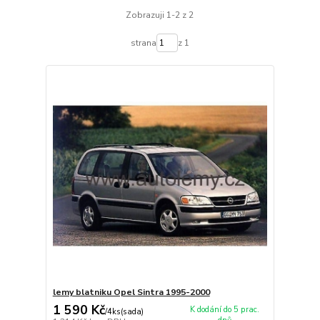
Zobrazuji 1-2 z 2
strana
z 1
lemy blatniku Opel Sintra 1995-2000
1 590 Kč
K dodání do 5 prac.
/
4ks(sada)