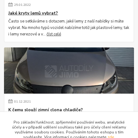
25
.
01
.
2022
Jaké kryty lemů vybrat?
Často se setkáváme s dotazem, jaké lemy z naší nabídky si máte
vybrat. Na mnoho typů vozidel nabízíme totiž jak plastové lemy, tak
i lemy nerezové a v...
číst celé
01
.
12
.
2021
K čemu slouží zimní clona chladiče?
Setkáváme se s dotazem ze strany zákazníků, k čemu vlastně zimní
Pro základní funkčnost, zpříjemnění používání webu, analytické
clona na vozidlu slouží. Jistě si vzpomínáte, jak se kdysi za masky
účely a v případě udělení souhlasu také pro účely cílení reklamy
dávaly staré kart...
číst celé
využíváme soubory cookies. Používáním tohoto eshopu s tím
souhlasíte. Více informací o cookies naleznete
zde
.