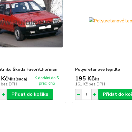
atniku Škoda Favorit,Forman
Polyuretanové lepidlo
 Kč
195 Kč
K dodání do 5
/
4ks(sada)
/
ks
prac. dnů
č
bez DPH
161 Kč
bez DPH
Přidat do košíku
Přidat do ko