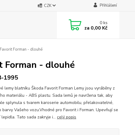
Přihlášení
CZK
0
ks
za
0,00 Kč
Favorit Forman - dlouhé
t Forman - dlouhé
8-1995
vé lemy blatníku Škoda Favorit Forman Lemy jsou vyráběny z
ního materiálu - ABS plastu. Sada lemů je navržena tak, aby
le splynula s tvarem karoserie automobilu, přelakovatelné,
o barvy Vašeho vozu.Vhodné pro Favorit i Forman. Upevňují se
lepidla. Tato sada zakryje i...
celý popis