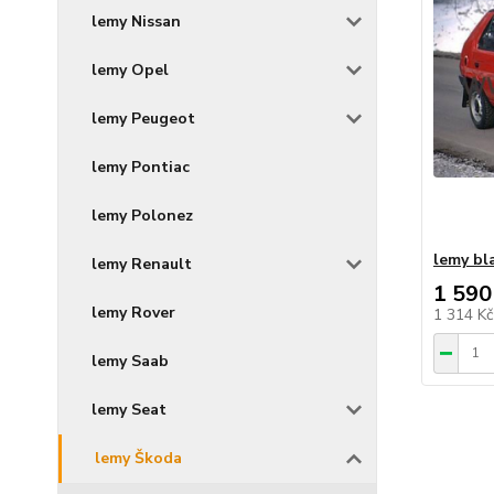
lemy Nissan
lemy Opel
lemy Peugeot
lemy Pontiac
lemy Polonez
lemy bl
lemy Renault
1 590
lemy Rover
1 314 K
lemy Saab
lemy Seat
lemy Škoda