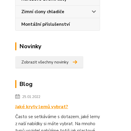
Zimní clony chladiče
Montážní příslušenství
Novinky
Zobrazit všechny novinky
Blog
25.01.2022
Jaké kryty lemů vybrat?
Často se setkáváme s dotazem, jaké lemy
z naší nabídky si máte vybrat. Na mnoho
typů vozidel nabízíme totiž jak plastové