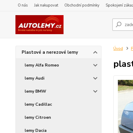
O nás
Jak nakupovat
Obchodní podmínky
Spokojení zákaz
Úvod
P
Plastové a nerezové lemy
plas
lemy Alfa Romeo
lemy Audi
lemy BMW
lemy Cadillac
lemy Citroen
lemy Dacia