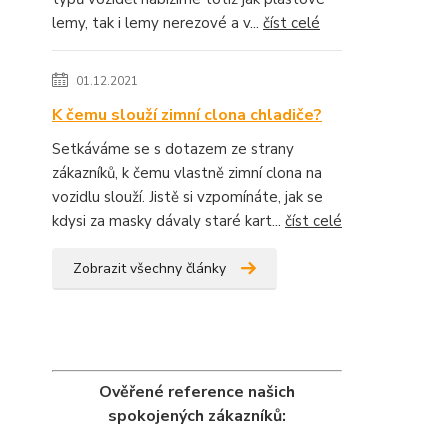
lemy, tak i lemy nerezové a v...
číst celé
01.12.2021
K čemu slouží zimní clona chladiče?
Setkáváme se s dotazem ze strany
zákazníků, k čemu vlastně zimní clona na
vozidlu slouží. Jistě si vzpomínáte, jak se
kdysi za masky dávaly staré kart...
číst celé
Zobrazit všechny články
Ověřené reference našich
spokojených zákazníků: