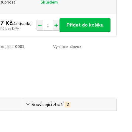
tupnost
Skladem
7 Kč
/
4ks(sada)
Přidat do košíku
 Kč
bez DPH
roduktu:
0001
Výrobce:
dovoz
Související zboží
2