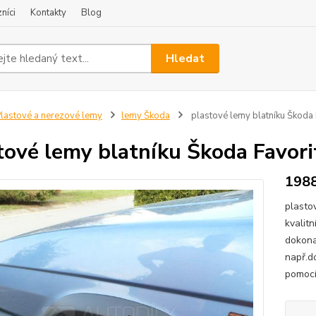
níci
Kontakty
Blog
Hledat
lastové a nerezové lemy
lemy Škoda
plastové lemy blatníku Škoda 
tové lemy blatníku Škoda Favori
198
plasto
kvalit
dokona
např.d
pomocí 