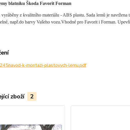
lemy blatníku Škoda Favorit Forman
vyráběny z kvalitního materiálu - ABS plastu. S
ada lemů je navržena t
elné, např.do barvy Vašeho vozu.Vhodné pro Favorit i Forman. Upevňují
žení
245navod-k-montazi-plastovych-lemu.pdf
jící zboží
2