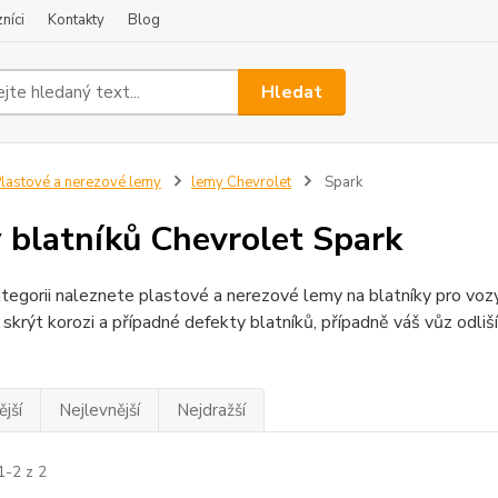
níci
Kontakty
Blog
Hledat
lastové a nerezové lemy
lemy Chevrolet
Spark
 blatníků Chevrolet Spark
tegorii naleznete plastové a nerezové lemy na blatníky pro voz
krýt korozi a případné defekty blatníků, případně váš vůz odliš
jší
Nejlevnější
Nejdražší
1-2 z 2