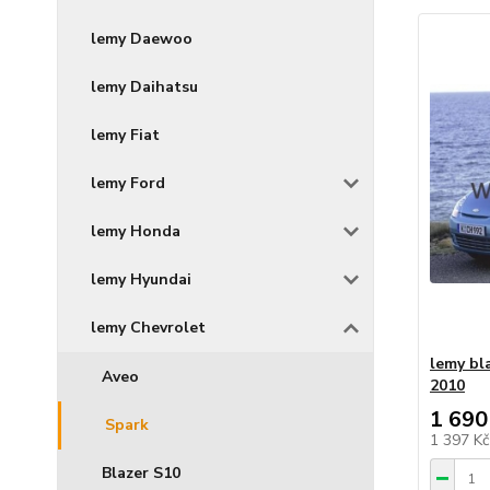
lemy Daewoo
lemy Daihatsu
lemy Fiat
lemy Ford
lemy Honda
lemy Hyundai
lemy Chevrolet
lemy bl
Aveo
2010
1 690
Spark
1 397 K
Blazer S10