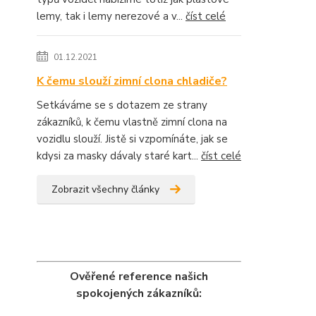
lemy, tak i lemy nerezové a v...
číst celé
01.12.2021
K čemu slouží zimní clona chladiče?
Setkáváme se s dotazem ze strany
zákazníků, k čemu vlastně zimní clona na
vozidlu slouží. Jistě si vzpomínáte, jak se
kdysi za masky dávaly staré kart...
číst celé
Zobrazit všechny články
Ověřené reference našich
spokojených zákazníků: