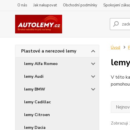
O nás
Jak nakupovat
Obchodní podmínky
Spokojení zákaz
Úvod
P
Plastové a nerezové lemy
lemy
lemy Alfa Romeo
lemy Audi
V této ka
pomohou s
lemy BMW
lemy Cadillac
Nejnově
lemy Citroen
Zobrazuji 
lemy Dacia