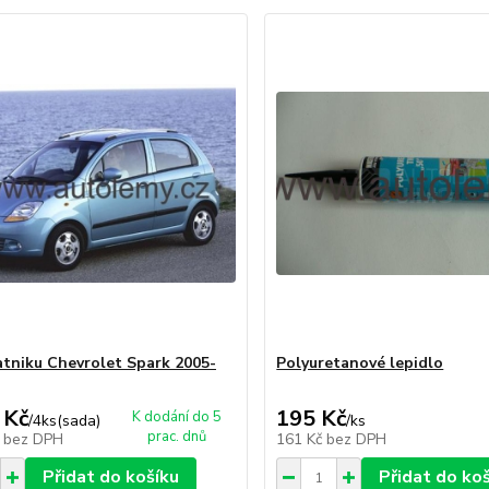
atniku Chevrolet Spark 2005-
Polyuretanové lepidlo
 Kč
195 Kč
K dodání do 5
/
4ks(sada)
/
ks
prac. dnů
č
bez DPH
161 Kč
bez DPH
Přidat do košíku
Přidat do ko