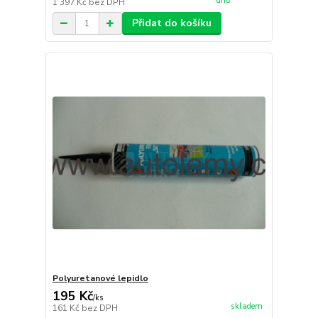
dnů
1 397 Kč
bez DPH
Přidat do košíku
Polyuretanové lepidlo
195 Kč
/
ks
skladem
161 Kč
bez DPH