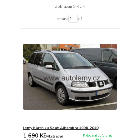
Zobrazuji 1-4 z 4
strana
z 1
lemy blatniku Seat Alhambra 1996-2010
1 690 Kč
K dodání do 5 prac.
/
4ks(sada)