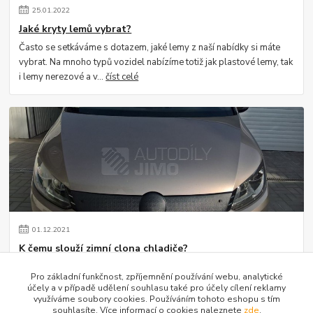
25
.
01
.
2022
Jaké kryty lemů vybrat?
Často se setkáváme s dotazem, jaké lemy z naší nabídky si máte
vybrat. Na mnoho typů vozidel nabízíme totiž jak plastové lemy, tak
i lemy nerezové a v...
číst celé
01
.
12
.
2021
K čemu slouží zimní clona chladiče?
Setkáváme se s dotazem ze strany zákazníků, k čemu vlastně zimní
Pro základní funkčnost, zpříjemnění používání webu, analytické
clona na vozidlu slouží. Jistě si vzpomínáte, jak se kdysi za masky
účely a v případě udělení souhlasu také pro účely cílení reklamy
dávaly staré kart...
číst celé
využíváme soubory cookies. Používáním tohoto eshopu s tím
souhlasíte. Více informací o cookies naleznete
zde
.