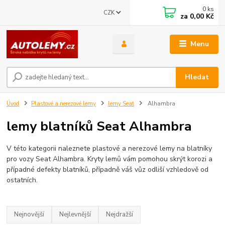
0
ks
CZK
za
0,00 Kč
Menu
Hledat
Úvod
Plastové a nerezové lemy
lemy Seat
Alhambra
lemy blatníků Seat Alhambra
V této kategorii naleznete plastové a nerezové lemy na blatníky
pro vozy Seat Alhambra. Kryty lemů vám pomohou skrýt korozi a
případné defekty blatníků, případně váš vůz odliší vzhledově od
ostatních.
Nejnovější
Nejlevnější
Nejdražší