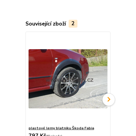
Související zboží
2
plastové lemy blatniku Škoda Fabia
Polyuretano
797 Kč
195 Kč