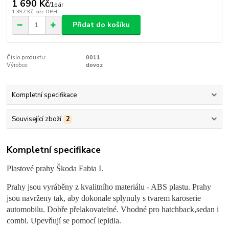
1 690 Kč
/
1pár
1 397 Kč
bez DPH
Přidat do košíku
Číslo produktu:
0011
Výrobce:
dovoz
Kompletní specifikace
Související zboží
2
Kompletní specifikace
Plastové prahy Škoda Fabia I.
Prahy jsou vyráběny z kvalitního materiálu - ABS plastu. Prahy
jsou navrženy tak, aby dokonale splynuly s tvarem karoserie
automobilu. Dobře přelakovatelné. Vhodné pro hatchback,sedan i
combi. Upevňují se pomocí lepidla.