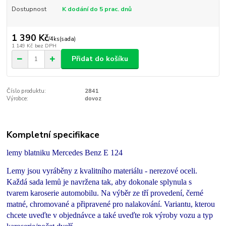
Dostupnost
K dodání do 5 prac. dnů
1 390 Kč
/
4ks(sada)
1 149 Kč
bez DPH
Přidat do košíku
Číslo produktu:
2841
Výrobce:
dovoz
Kompletní specifikace
lemy blatniku Mercedes Benz E 124
Lemy jsou vyráběny z kvalitního materiálu - nerezové oceli.
Každá sada lemů je navržena tak, aby dokonale splynula s
tvarem karoserie automobilu. Na výběr ze tří provedení, černé
matné, chromované a připravené pro nalakování. Variantu, kterou
chcete uveďte v objednávce a také uveďte rok výroby vozu a typ