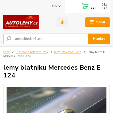
0
ks
CZK
za
0,00 Kč
Menu
Hledat
Úvod
Plastové a nerezové lemy
lemy Mercedes-Benz
lemy blatniku
Mercedes Benz E 124
lemy blatniku Mercedes Benz E
124