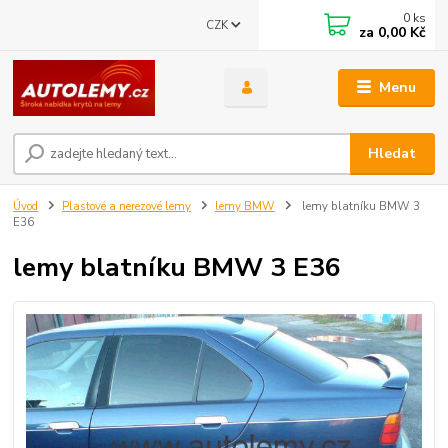
0
ks
CZK
za
0,00 Kč
Menu
Hledat
Úvod
Plastové a nerezové lemy
lemy BMW
lemy blatníku BMW 3
E36
lemy blatníku BMW 3 E36