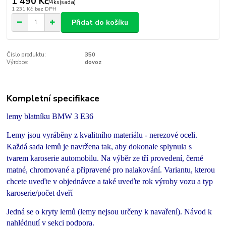
1 490 Kč
/
4ks(sada)
1 231 Kč
bez DPH
Přidat do košíku
Číslo produktu:
350
Výrobce:
dovoz
Kompletní specifikace
lemy blatníku BMW 3 E36
Lemy jsou vyráběny z kvalitního materiálu - nerezové oceli.
Každá sada lemů je navržena tak, aby dokonale splynula s
tvarem karoserie automobilu. Na výběr ze tří provedení, černé
matné, chromované a připravené pro nalakování. Variantu, kterou
chcete uveďte v objednávce a také uveďte rok výroby vozu a typ
karoserie/počet dveří
Jedná se o kryty lemů (lemy nejsou určeny k navaření). Návod k
nahlédnutí v sekci podpora.